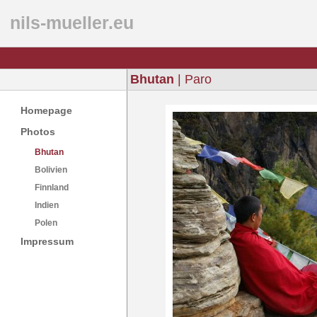
nils-mueller.eu
Bhutan
| Paro
Homepage
Photos
Bhutan
Bolivien
Finnland
Indien
Polen
Impressum