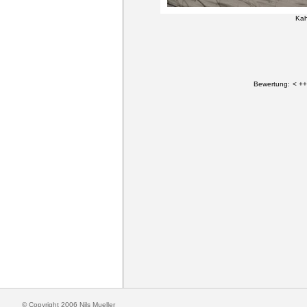
Kah
Bewertung:
< ++
© Copyright 2006 Nils Mueller