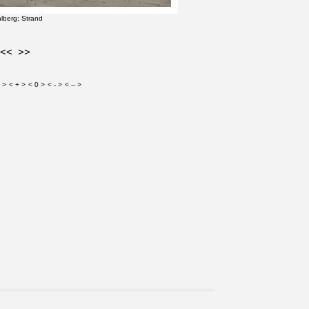
lberg; Strand
<<
>>
 >
< + >
< 0 >
< - >
< -- >